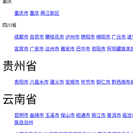
重庆
重庆市
重庆
两江新区
四川省
成都市
自贡市
攀枝花市
泸州市
德阳市
绵阳市
广元市
遂
宜宾市
广安市
达州市
雅安市
巴中市
资阳市
阿坝藏族羌
贵州省
贵阳市
六盘水市
遵义市
安顺市
毕节市
铜仁市
黔西南布
云南省
昆明市
曲靖市
玉溪市
保山市
昭通市
丽江市
普洱市
临沧
族自治州