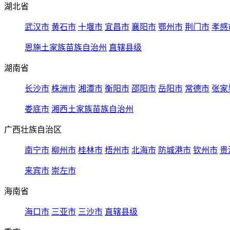
湖北省
武汉市
黄石市
十堰市
宜昌市
襄阳市
鄂州市
荆门市
孝感
恩施土家族苗族自治州
直辖县级
湖南省
长沙市
株洲市
湘潭市
衡阳市
邵阳市
岳阳市
常德市
张家
娄底市
湘西土家族苗族自治州
广西壮族自治区
南宁市
柳州市
桂林市
梧州市
北海市
防城港市
钦州市
贵
来宾市
崇左市
海南省
海口市
三亚市
三沙市
直辖县级