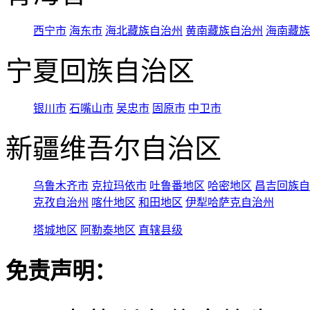
西宁市
海东市
海北藏族自治州
黄南藏族自治州
海南藏族
宁夏回族自治区
银川市
石嘴山市
吴忠市
固原市
中卫市
新疆维吾尔自治区
乌鲁木齐市
克拉玛依市
吐鲁番地区
哈密地区
昌吉回族自
克孜自治州
喀什地区
和田地区
伊犁哈萨克自治州
塔城地区
阿勒泰地区
直辖县级
免责声明：