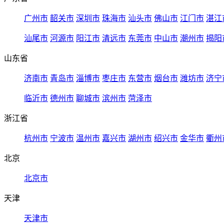
广州市
韶关市
深圳市
珠海市
汕头市
佛山市
江门市
湛江
汕尾市
河源市
阳江市
清远市
东莞市
中山市
潮州市
揭阳
山东省
济南市
青岛市
淄博市
枣庄市
东营市
烟台市
潍坊市
济宁
临沂市
德州市
聊城市
滨州市
菏泽市
浙江省
杭州市
宁波市
温州市
嘉兴市
湖州市
绍兴市
金华市
衢州
北京
北京市
天津
天津市