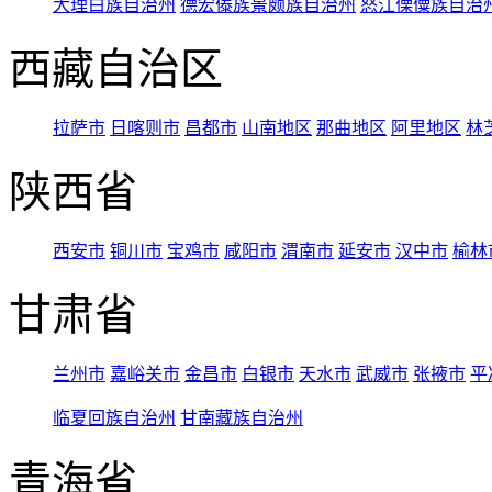
大理白族自治州
德宏傣族景颇族自治州
怒江傈僳族自治
西藏自治区
拉萨市
日喀则市
昌都市
山南地区
那曲地区
阿里地区
林
陕西省
西安市
铜川市
宝鸡市
咸阳市
渭南市
延安市
汉中市
榆林
甘肃省
兰州市
嘉峪关市
金昌市
白银市
天水市
武威市
张掖市
平
临夏回族自治州
甘南藏族自治州
青海省