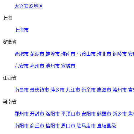
大兴安岭地区
上海
上海市
安徽省
合肥市
芜湖市
蚌埠市
淮南市
马鞍山市
淮北市
铜陵市
安
六安市
亳州市
池州市
宣城市
江西省
南昌市
景德镇市
萍乡市
九江市
新余市
鹰潭市
赣州市
吉
河南省
郑州市
开封市
洛阳市
平顶山市
安阳市
鹤壁市
新乡市
焦
南阳市
商丘市
信阳市
周口市
驻马店市
直辖县级