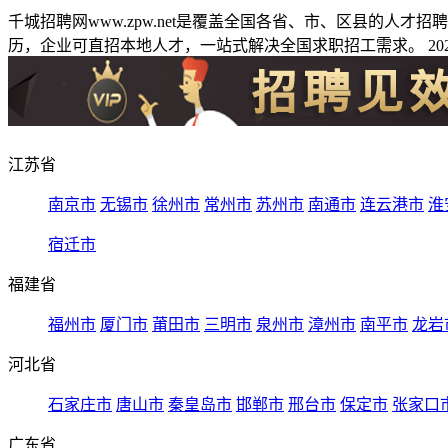
千城招聘网www.zpw.net是覆盖全国各省、市、区县的人
历，企业可直招本地人才，一站式解决全国求职招工需求。 2026
江苏省
南京市
无锡市
徐州市
常州市
苏州市
南通市
连云港市
淮
宿迁市
福建省
福州市
厦门市
莆田市
三明市
泉州市
漳州市
南平市
龙岩
河北省
石家庄市
唐山市
秦皇岛市
邯郸市
邢台市
保定市
张家口
广东省