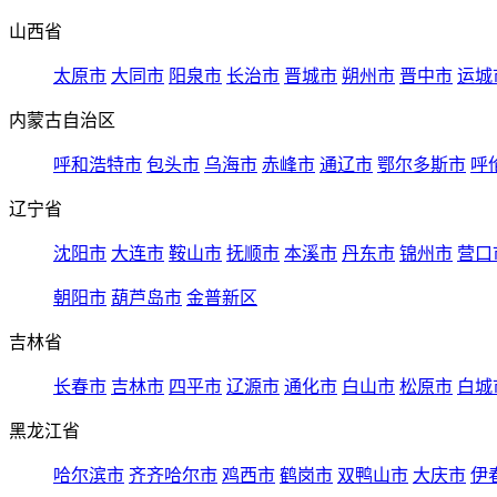
山西省
太原市
大同市
阳泉市
长治市
晋城市
朔州市
晋中市
运城
内蒙古自治区
呼和浩特市
包头市
乌海市
赤峰市
通辽市
鄂尔多斯市
呼
辽宁省
沈阳市
大连市
鞍山市
抚顺市
本溪市
丹东市
锦州市
营口
朝阳市
葫芦岛市
金普新区
吉林省
长春市
吉林市
四平市
辽源市
通化市
白山市
松原市
白城
黑龙江省
哈尔滨市
齐齐哈尔市
鸡西市
鹤岗市
双鸭山市
大庆市
伊